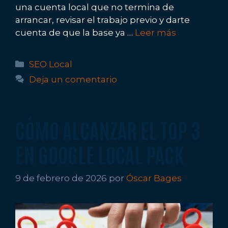
una cuenta local que no termina de
arrancar, revisar el trabajo previo y darte
cuenta de que la base ya …
Leer más
Categorías
SEO Local
Deja un comentario
CÓMO ALCANZAR EL TOP 3
EN GOOGLE LOCAL PACK
9 de febrero de 2026
por
Óscar Bages