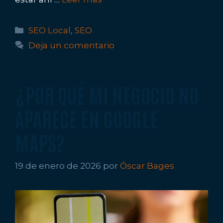
Categorías
SEO Local
,
SEO
Deja un comentario
¿POR QUÉ MI NEGOCIO NO
APARECE EN GOOGLE
MAPS?
19 de enero de 2026
por
Óscar Bages