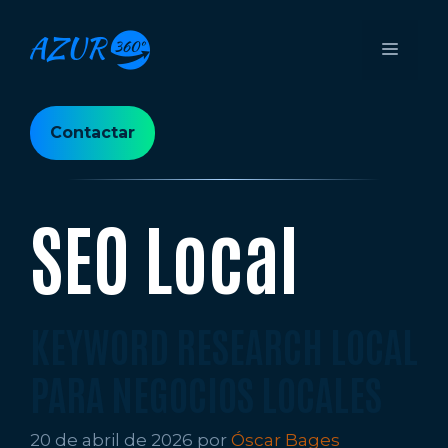
Saltar
al
Menú
contenido
Contactar
SEO Local
KEYWORD RESEARCH LOCAL
PARA NEGOCIOS LOCALES
20 de abril de 2026
por
Óscar Bages