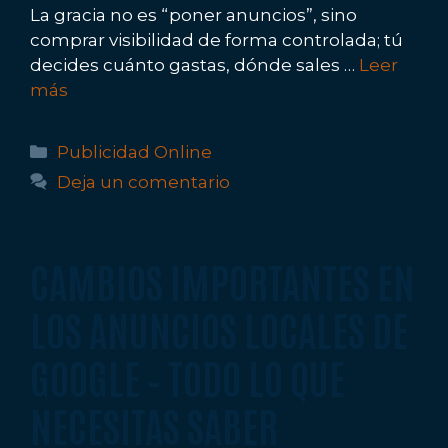
La gracia no es “poner anuncios”, sino
comprar visibilidad de forma controlada; tú
decides cuánto gastas, dónde sales …
Leer
más
Categorías
Publicidad Online
Deja un comentario
CAMBIOS IMPORTANTES EN
LOS ANUNCIOS LOCALES DE
GOOGLE – TODO LO QUE
NECESITAS SABER