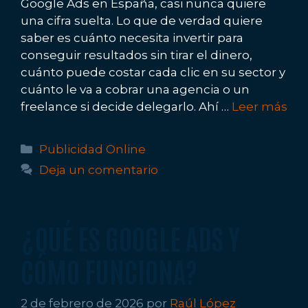
Google Ads en España, casi nunca quiere
una cifra suelta. Lo que de verdad quiere
saber es cuánto necesita invertir para
conseguir resultados sin tirar el dinero,
cuánto puede costar cada clic en su sector y
cuánto le va a cobrar una agencia o un
freelance si decide delegarlo. Ahí …
Leer más
Categorías
Publicidad Online
Deja un comentario
¿QUÉ ES GOOGLE ADS Y
CÓMO FUNCIONA?
2 de febrero de 2026
por
Raúl López