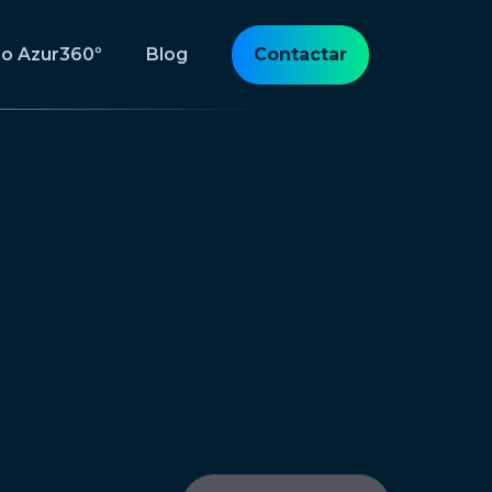
po Azur360º
Blog
Contactar