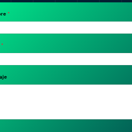
bre
*
l
*
aje