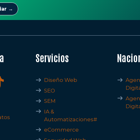
iar →
ta
Servicios
Nacio
Diseño Web
Agen
Digit
SEO
Agen
SEM
Digit
IA &
atos
Automatizaciones#
eCommerce