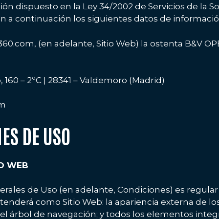
n dispuesto en la Ley 34/2002 de Servicios de la S
litan a continuación los siguientes datos de informaci
zur360.com, (en adelante, Sitio Web) la ostenta B&V O
, 160 – 2ºC | 28341 – Valdemoro (Madrid)
om
NES DE USO
IO WEB
ales de Uso (en adelante, Condiciones) es regular el 
enderá como Sitio Web: la apariencia externa de los
el árbol de navegación; y todos los elementos integr