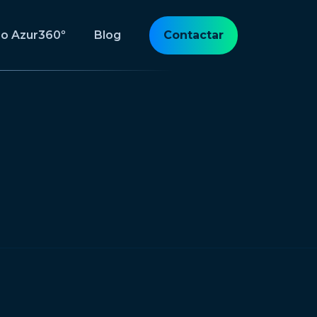
po Azur360º
Blog
Contactar